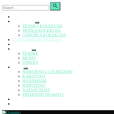
Skip
Search

to
for:
Search
content
DROPPIN
KOLEKCIJA
Show
ŽENSKA KOLEKCIJA
sub
MOŠKA KOLEKCIJA
menu
OTROŠKA KOLEKCIJA
CUSTOMMADE TRAKOVI
USTVARJANJE PO NAVDIHU
ZNIŽANJE
Show
ŽENSKE
sub
MOŠKI
menu
OTROCI
BLOG
Show
NAREJENO Z LJUBEZNIJO
sub
KAKOVOST
menu
HANDMADE
BARVITOST
NATANČNOST
PREHODNI TRAKOVI
FOTKE
KONTAKT