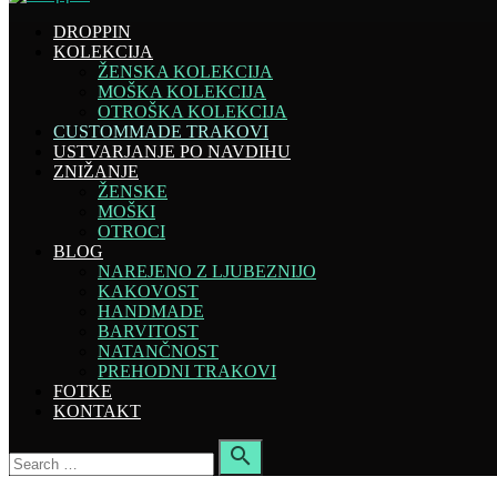
DROPPIN
KOLEKCIJA
ŽENSKA KOLEKCIJA
MOŠKA KOLEKCIJA
OTROŠKA KOLEKCIJA
CUSTOMMADE TRAKOVI
USTVARJANJE PO NAVDIHU
ZNIŽANJE
ŽENSKE
MOŠKI
OTROCI
BLOG
NAREJENO Z LJUBEZNIJO
KAKOVOST
HANDMADE
BARVITOST
NATANČNOST
PREHODNI TRAKOVI
FOTKE
KONTAKT
Search

for:
Search