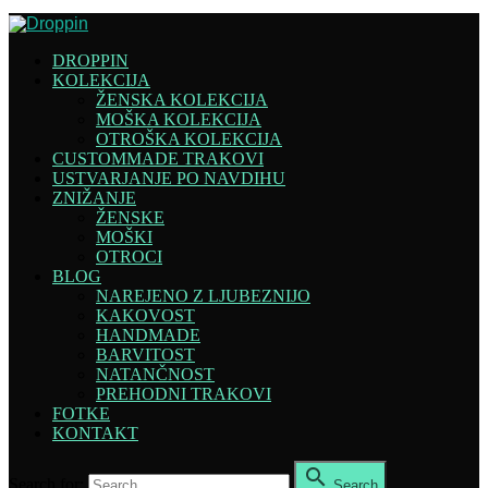
DROPPIN
KOLEKCIJA
ŽENSKA KOLEKCIJA
MOŠKA KOLEKCIJA
OTROŠKA KOLEKCIJA
CUSTOMMADE TRAKOVI
USTVARJANJE PO NAVDIHU
ZNIŽANJE
ŽENSKE
MOŠKI
OTROCI
BLOG
NAREJENO Z LJUBEZNIJO
KAKOVOST
HANDMADE
BARVITOST
NATANČNOST
PREHODNI TRAKOVI
FOTKE
KONTAKT

Search for:
Search