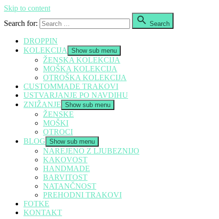
Skip to content

Search for:
Search
DROPPIN
KOLEKCIJA
Show sub menu
ŽENSKA KOLEKCIJA
MOŠKA KOLEKCIJA
OTROŠKA KOLEKCIJA
CUSTOMMADE TRAKOVI
USTVARJANJE PO NAVDIHU
ZNIŽANJE
Show sub menu
ŽENSKE
MOŠKI
OTROCI
BLOG
Show sub menu
NAREJENO Z LJUBEZNIJO
KAKOVOST
HANDMADE
BARVITOST
NATANČNOST
PREHODNI TRAKOVI
FOTKE
KONTAKT